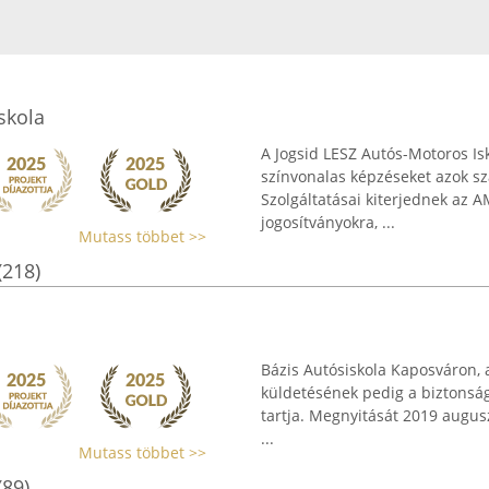
skola
A Jogsid LESZ Autós-Motoros Isk
színvonalas képzéseket azok sz
Szolgáltatásai kiterjednek az A
jogosítványokra, ...
Mutass többet >>
(218)
Bázis Autósiskola Kaposváron, 
küldetésének pedig a biztonság
tartja. Megnyitását 2019 augus
...
Mutass többet >>
(89)