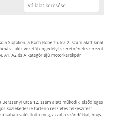
ola Siófokon, a Koch Róbert utca 2. szám alatt kínál
ámára, akik vezetői engedélyt szeretnének szerezni.
M, A1, A2 és A kategóriájú motorkerékpár
a Berzsenyi utca 12. szám alatt működik, elsődleges
os közlekedésre történő részletes felkészítést
ztusában valósította meg, azzal a szándékkal, hogy