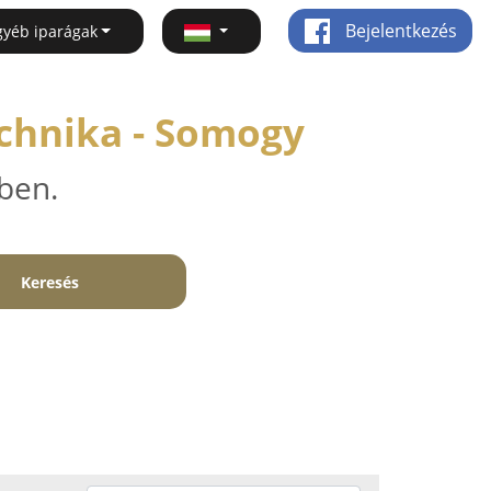
Bejelentkezés
gyéb iparágak
echnika - Somogy
ben.
Keresés