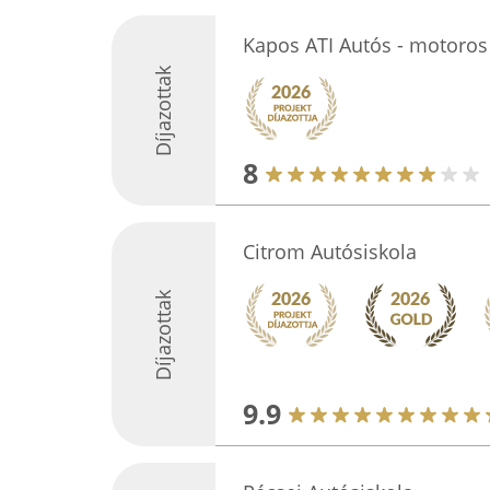
Kapos ATI Autós - motoros 
Díjazottak
8
Citrom Autósiskola
Díjazottak
9.9