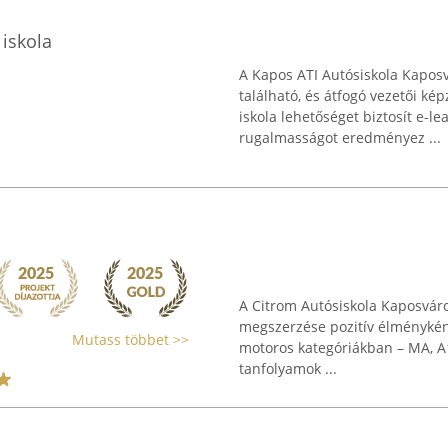
iskola
A Kapos ATI Autósiskola Kaposv
található, és átfogó vezetői ké
iskola lehetőséget biztosít e-l
rugalmasságot eredményez ...
A Citrom Autósiskola Kaposváron
megszerzése pozitív élményként
Mutass többet >>
motoros kategóriákban – MA, A1,
tanfolyamok ...