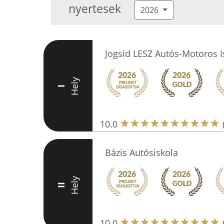
nyertesek
2026
Jogsid LESZ Autós-Motoros I
Hely
I
10.0
Bázis Autósiskola
Hely
II
10.0