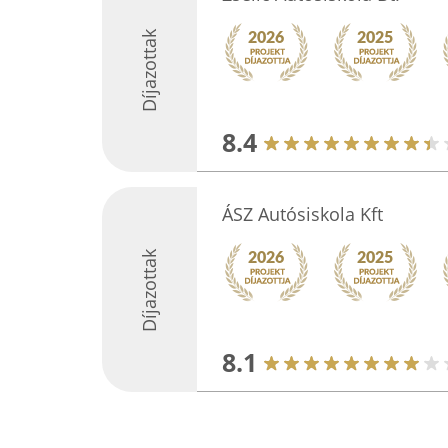
Díjazottak
8.4
ÁSZ Autósiskola Kft
Díjazottak
8.1