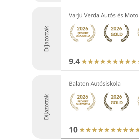
Varjú Verda Autós és Moto
Díjazottak
9.4
Balaton Autósiskola
Díjazottak
10