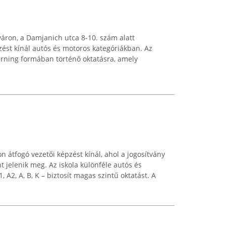
áron, a Damjanich utca 8-10. szám alatt
pzést kínál autós és motoros kategóriákban. Az
earning formában történő oktatásra, amely
 átfogó vezetői képzést kínál, ahol a jogosítvány
 jelenik meg. Az iskola különféle autós és
 A2, A, B, K – biztosít magas szintű oktatást. A