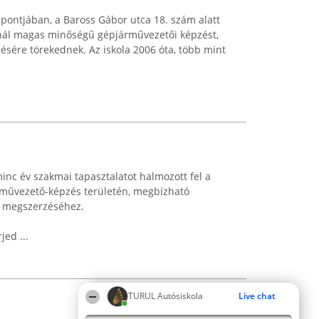
zpontjában, a Baross Gábor utca 18. szám alatt
nál magas minőségű gépjárművezetői képzést,
ésére törekednek. Az iskola 2006 óta, több mint
inc év szakmai tapasztalatot halmozott fel a
árművezető-képzés területén, megbízható
ny megszerzéséhez.
jed ...
TURUL Autósiskola
Live chat