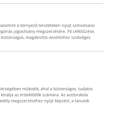
alamint a környező területeken nyújt színvonalas
egóriás jogosítvány megszerzésére. Fő célkitűzése,
 biztonságos, magabiztos vezetéshez szükséges
térségében működik, ahol a biztonságos, tudatos
t kínálja az érdeklődők számára. Az autósiskola
gedély megszerzéséhez nyújt képzést, a tanulók