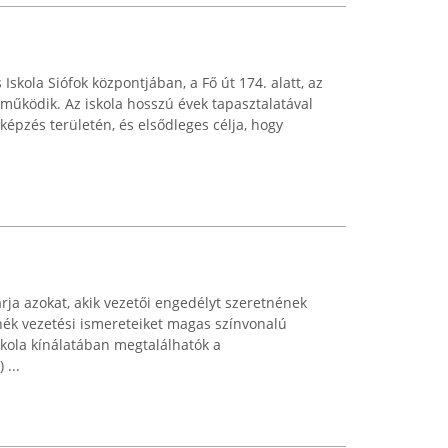
Iskola Siófok központjában, a Fő út 174. alatt, az
működik. Az iskola hosszú évek tapasztalatával
épzés területén, és elsődleges célja, hogy
rja azokat, akik vezetői engedélyt szeretnének
enék vezetési ismereteiket magas színvonalú
kola kínálatában megtalálhatók a
 ...