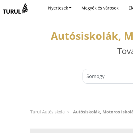
Nyertesek
Megyék és városok
El
Autósiskolák, M
Tov
Turul Autósiskola
Autósiskolák, Motoros Iskol