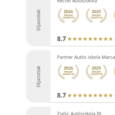
Récsei Autósiskola
Díjazottak
8.7
Partner Autós iskola Marca
Díjazottak
8.7
Zselic Autósiskola Bt.