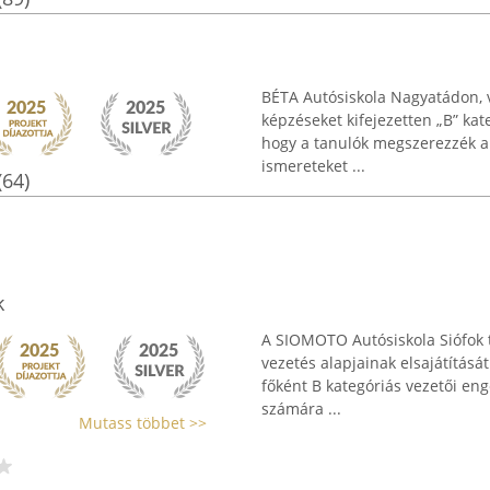
BÉTA Autósiskola Nagyatádon, v
képzéseket kifejezetten „B” kat
hogy a tanulók megszerezzék a
ismereteket ...
(64)
k
A SIOMOTO Autósiskola Siófok 
vezetés alapjainak elsajátításá
főként B kategóriás vezetői en
számára ...
Mutass többet >>