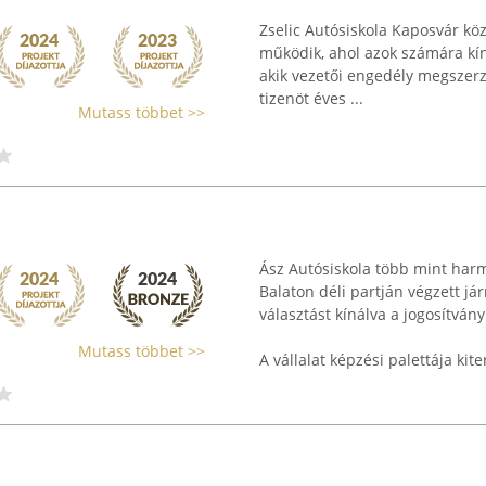
Zselic Autósiskola Kaposvár kö
működik, ahol azok számára kí
akik vezetői engedély megszerz
tizenöt éves ...
Mutass többet >>
Ász Autósiskola több mint harm
Balaton déli partján végzett j
választást kínálva a jogosítvá
Mutass többet >>
A vállalat képzési palettája kiter