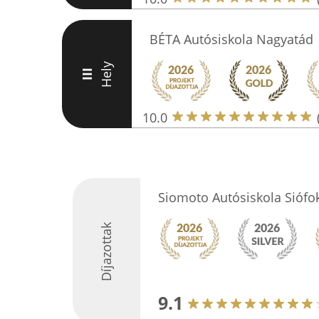
BÉTA Autósiskola Nagyatád
Hely
III
10.0
Siomoto Autósiskola Siófo
Díjazottak
9.1