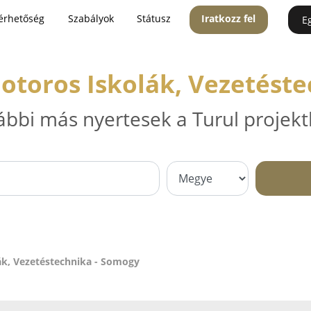
érhetőség
Szabályok
Státusz
Iratkozz fel
E
otoros Iskolák, Vezetést
ábbi más nyertesek a Turul projekt
ák, Vezetéstechnika - Somogy