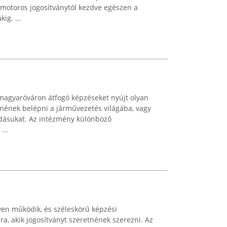
dmotoros jogosítványtól kezdve egészen a
ig. ...
agyaróváron átfogó képzéseket nyújt olyan
nének belépni a járművezetés világába, vagy
udásukat. Az intézmény különböző
...
yen működik, és széleskörű képzési
a, akik jogosítványt szeretnének szerezni. Az