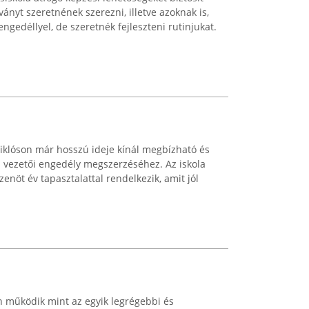
ányt szeretnének szerezni, illetve azoknak is,
ngedéllyel, de szeretnék fejleszteni rutinjukat.
iklóson már hosszú ideje kínál megbízható és
 vezetői engedély megszerzéséhez. Az iskola
izenöt év tapasztalattal rendelkezik, amit jól
n működik mint az egyik legrégebbi és