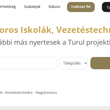
érhetőség
Szabályok
Státusz
Iratkozz fel
E
oros Iskolák, Vezetéstech
ábbi más nyertesek a Turul projekt
ák, Vezetéstechnika - Nagykanizsa