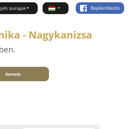
Bejelentkezés
gyéb iparágak
nika - Nagykanizsa
ben.
Keresés