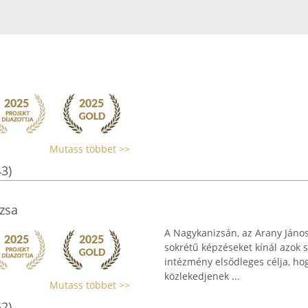
Mutass többet >>
43)
zsa
A Nagykanizsán, az Arany Jáno
sokrétű képzéseket kínál azok s
intézmény elsődleges célja, ho
közlekedjenek ...
Mutass többet >>
62)