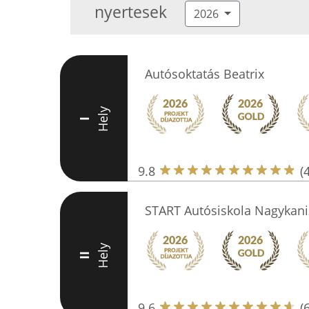
nyertesek
2026
Autósoktatás Beatrix
Hely
I
9.8
(
START Autósiskola Nagykani
Hely
II
9.6
(