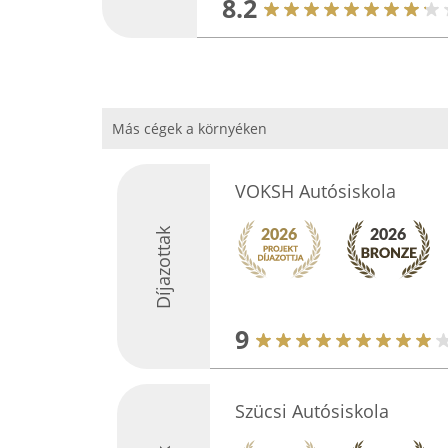
8.2
Más cégek a környéken
VOKSH Autósiskola
Díjazottak
9
Szücsi Autósiskola