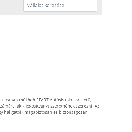
s utcában működő START Autósiskola korszerű,
zámára, akik jogosítványt szeretnének szerezni. Az
gy hallgatóik magabiztosan és biztonságosan