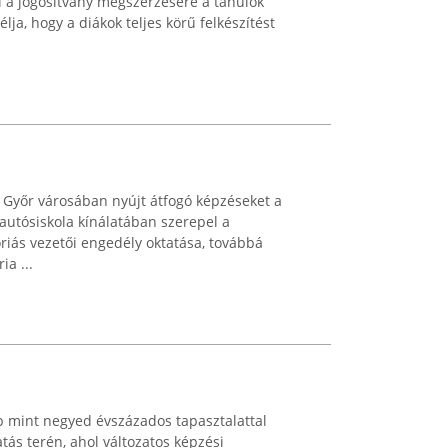
l a jogosítvány megszerzésére a tanulók
lja, hogy a diákok teljes körű felkészítést
a Győr városában nyújt átfogó képzéseket a
autósiskola kínálatában szerepel a
riás vezetői engedély oktatása, továbbá
a ...
 mint negyed évszázados tapasztalattal
tás terén, ahol változatos képzési