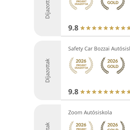
Díjazottak
9.8
Safety Car Bozzai Autósis
Díjazottak
9.8
Zoom Autósiskola