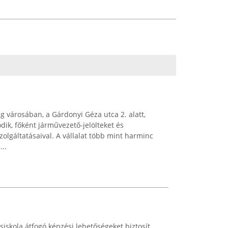
 városában, a Gárdonyi Géza utca 2. alatt,
ik, főként járművezető-jelölteket és
olgáltatásaival. A vállalat több mint harminc
...
skola átfogó képzési lehetőségeket biztosít