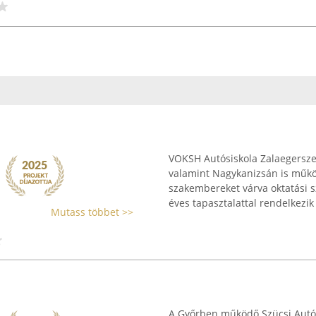
VOKSH Autósiskola Zalaegerszeg
valamint Nagykanizsán is működ
szakembereket várva oktatási sz
éves tapasztalattal rendelkezik 
Mutass többet >>
A Győrben működő Szücsi Autósi