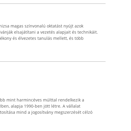
izsa magas színvonalú oktatást nyújt azok
vánják elsajátítani a vezetés alapjait és technikáit.
ékony és élvezetes tanulás mellett, és több
több mint harmincéves múlttal rendelkezik a
n, alapja 1990-ben jött létre. A vállalat
ztosítása mind a jogosítvány megszerzését célzó