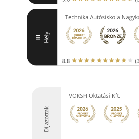
Technika Autósiskola Nagyk
Hely
III
8.8
(
VOKSH Oktatási Kft.
Díjazottak