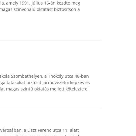
a, amely 1991. július 16-án kezdte meg
 magas színvonalú oktatást biztosítson a
iskola Szombathelyen, a Thököly utca 48-ban
lgáltatásokat biztosít járművezetői képzés és
lat magas szintű oktatás mellett kötelezte el
városában, a Liszt Ferenc utca 11. alatt