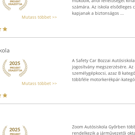
működik, ahol lehetőséget kíná
számára. Az iskola elsődleges cé
kapjanak a biztonságos ...
Mutass többet >>
kola
A Safety Car Bozzai Autósiskol
jogosítvány megszerzésére. Az 
személygépkocsi, azaz B kategó
többféle motorkerékpár-kategóri
Mutass többet >>
Zoom Autósiskola Győrben több
rendelkezik a járművezetői okta