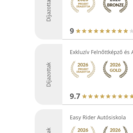
Díjazottak
9
Exkluzív Felnőttképző és 
Díjazottak
9.7
Easy Rider Autósiskola