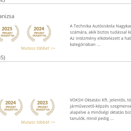
anizsa
A Technika Autósiskola Nagykan
számára, akik biztos tudással kí
Az intézmény elkötelezett a hat
kategóriában ...
Mutass többet >>
35)
VOKSH Oktatási Kft. jelentős, 
járművezető-képzés szegmensébe
alapelve a minőségi oktatás bi
tanulók, mind pedig ...
Mutass többet >>