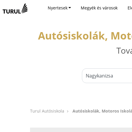
Nyertesek
Megyék és városok
El
Autósiskolák, Mot
Tov
Turul Autósiskola
Autósiskolák, Motoros Iskol