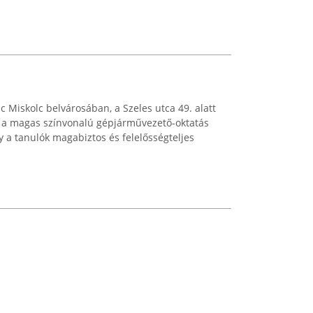
c Miskolc belvárosában, a Szeles utca 49. alatt
t a magas színvonalú gépjárművezető-oktatás
gy a tanulók magabiztos és felelősségteljes