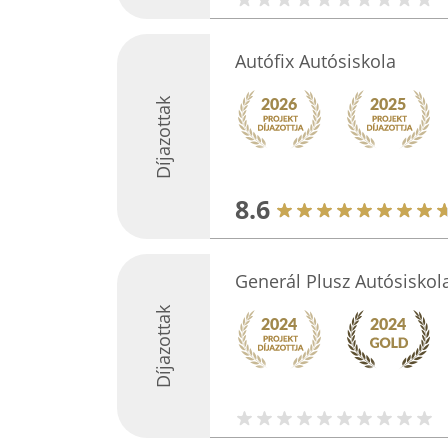
Autófix Autósiskola
Díjazottak
8.6
Generál Plusz Autósiskol
Díjazottak