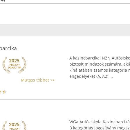
barcika
A kazincbarcikai NZN Autósisko
biztosít mindazok számára, akik
kínálatában számos kategória 
engedélyeket (A, A2) ...
Mutass többet >>
WGa Autósiskola Kazincbarcikán 
B kategóriás jogosítvány megsz