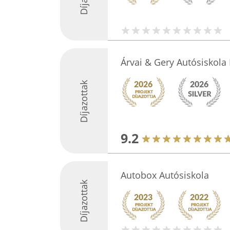
Árvai & Gery Autósiskola
Díjazottak
9.2
Autobox Autósiskola
Díjazottak