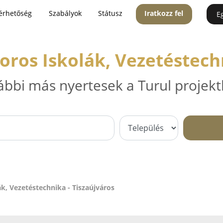
érhetőség
Szabályok
Státusz
Iratkozz fel
E
oros Iskolák, Vezetéstechn
ábbi más nyertesek a Turul projekt
k, Vezetéstechnika - Tiszaújváros