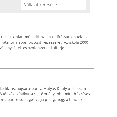
 utca 13. alatt működik az Ön-Indító Autósiskola Bt.,
kategóriájában biztosít képzéseket. Az iskola 2000.
kenységét, és azóta szerzett kiterjedt
ködik Tiszaújvárosban, a Mátyás Király út 4. szám
ő-képzést kínálva. Az intézmény több mint húszéves
akmában, elsődleges célja pedig, hogy a tanulók ...