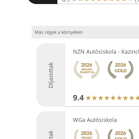
Más cégek a környéken
NZN Autósiskola - Kazinc
Díjazottak
9.4
WGa Autósiskola