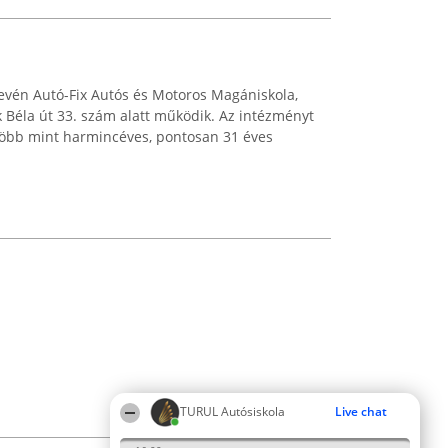
 nevén Autó-Fix Autós és Motoros Magániskola,
 Béla út 33. szám alatt működik. Az intézményt
 több mint harmincéves, pontosan 31 éves
TURUL Autósiskola
Live chat