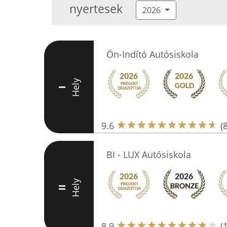
nyertesek
2026
Ön-Indító Autósiskola
Hely
I
9.6
(
BI - LUX Autósiskola
Hely
II
8.9
(