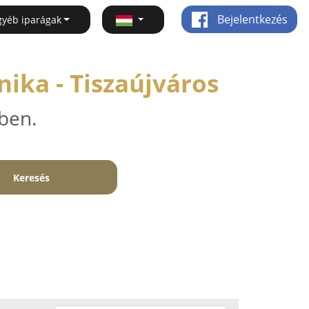
Bejelentkezés
gyéb iparágak
ika - Tiszaújváros
ben.
Keresés