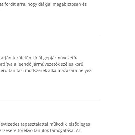
t fordít arra, hogy diákjai magabiztosan és
.
arján területén kínál gépjárművezető-
fordítva a leendő járművezetők széles körű
szerű tanítási módszerek alkalmazására helyezi
 évtizedes tapasztalattal működik, elsődleges
erzésére törekvő tanulók támogatása. Az