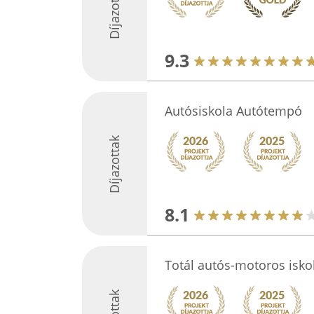
Díjazottak
9.3
Autósiskola Autótempó
Díjazottak
8.1
Totál autós-motoros isko