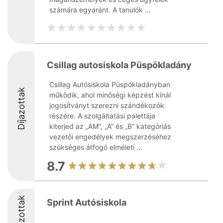
számára egyaránt. A tanulók ...
Csillag autosiskola Püspökladány
Csillag Autósiskola Püspökladányban
Díjazottak
működik, ahol minőségi képzést kínál
jogosítványt szerezni szándékozók
részére. A szolgáltatási palettája
kiterjed az „AM”, „A” és „B” kategóriás
vezetői engedélyek megszerzéséhez
szükséges átfogó elméleti ...
8.7
Díjazottak
Sprint Autósiskola