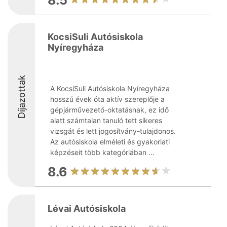
8.5
KocsiSuli Autósiskola
Nyíregyháza
Díjazottak
A KocsiSuli Autósiskola Nyíregyháza
hosszú évek óta aktív szereplője a
gépjárművezető-oktatásnak, ez idő
alatt számtalan tanuló tett sikeres
vizsgát és lett jogosítvány-tulajdonos.
Az autósiskola elméleti és gyakorlati
képzéseit több kategóriában ...
8.6
Lévai Autósiskola