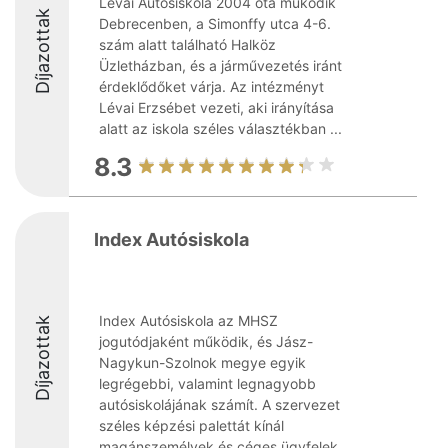
Lévai Autósiskola 2004 óta működik
Díjazottak
Debrecenben, a Simonffy utca 4-6.
szám alatt található Halköz
Üzletházban, és a járművezetés iránt
érdeklődőket várja. Az intézményt
Lévai Erzsébet vezeti, aki irányítása
alatt az iskola széles választékban ...
8.3
Index Autósiskola
Index Autósiskola az MHSZ
Díjazottak
jogutódjaként működik, és Jász-
Nagykun-Szolnok megye egyik
legrégebbi, valamint legnagyobb
autósiskolájának számít. A szervezet
széles képzési palettát kínál
magánszemélyek és céges ügyfelek