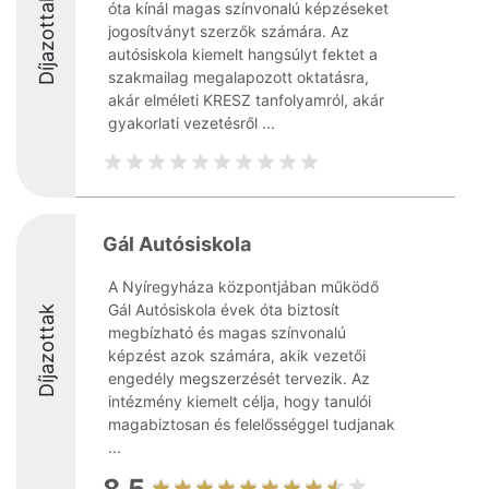
Díjazottak
óta kínál magas színvonalú képzéseket
jogosítványt szerzők számára. Az
autósiskola kiemelt hangsúlyt fektet a
szakmailag megalapozott oktatásra,
akár elméleti KRESZ tanfolyamról, akár
gyakorlati vezetésről ...
Gál Autósiskola
A Nyíregyháza központjában működő
Gál Autósiskola évek óta biztosít
Díjazottak
megbízható és magas színvonalú
képzést azok számára, akik vezetői
engedély megszerzését tervezik. Az
intézmény kiemelt célja, hogy tanulói
magabiztosan és felelősséggel tudjanak
...