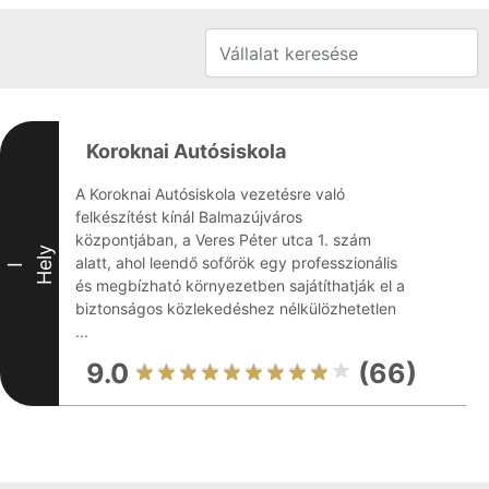
Koroknai Autósiskola
A Koroknai Autósiskola vezetésre való
felkészítést kínál Balmazújváros
központjában, a Veres Péter utca 1. szám
Hely
alatt, ahol leendő sofőrök egy professzionális
I
és megbízható környezetben sajátíthatják el a
biztonságos közlekedéshez nélkülözhetetlen
...
9.0
(66)