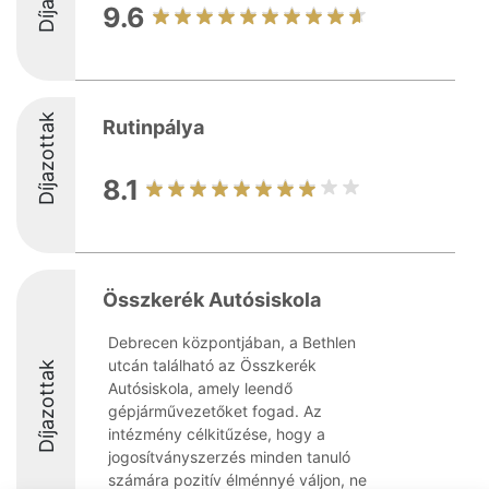
9.6
Díjazottak
Rutinpálya
8.1
Összkerék Autósiskola
Debrecen központjában, a Bethlen
utcán található az Összkerék
Díjazottak
Autósiskola, amely leendő
gépjárművezetőket fogad. Az
intézmény célkitűzése, hogy a
jogosítványszerzés minden tanuló
számára pozitív élménnyé váljon, ne