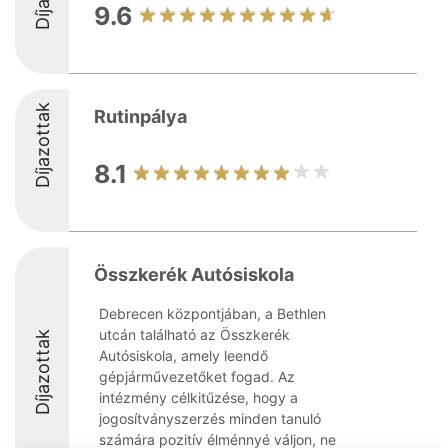
9.6
Díjazottak
Rutinpálya
8.1
Összkerék Autósiskola
Debrecen központjában, a Bethlen
utcán található az Összkerék
Díjazottak
Autósiskola, amely leendő
gépjárművezetőket fogad. Az
intézmény célkitűzése, hogy a
jogosítványszerzés minden tanuló
számára pozitív élménnyé váljon, ne