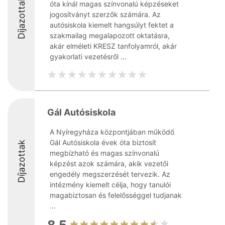
Díjazottak
óta kínál magas színvonalú képzéseket
jogosítványt szerzők számára. Az
autósiskola kiemelt hangsúlyt fektet a
szakmailag megalapozott oktatásra,
akár elméleti KRESZ tanfolyamról, akár
gyakorlati vezetésről ...
Gál Autósiskola
A Nyíregyháza központjában működő
Gál Autósiskola évek óta biztosít
Díjazottak
megbízható és magas színvonalú
képzést azok számára, akik vezetői
engedély megszerzését tervezik. Az
intézmény kiemelt célja, hogy tanulói
magabiztosan és felelősséggel tudjanak
...