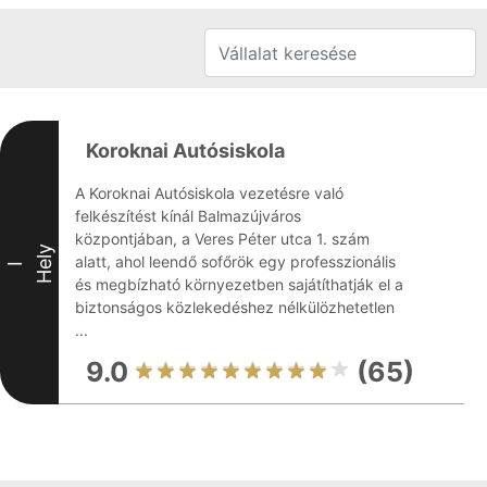
Koroknai Autósiskola
A Koroknai Autósiskola vezetésre való
felkészítést kínál Balmazújváros
központjában, a Veres Péter utca 1. szám
Hely
alatt, ahol leendő sofőrök egy professzionális
I
és megbízható környezetben sajátíthatják el a
biztonságos közlekedéshez nélkülözhetetlen
...
9.0
(65)