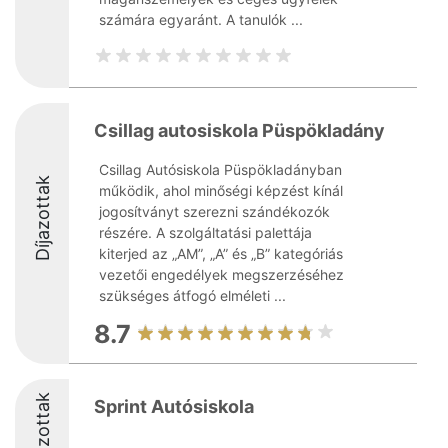
számára egyaránt. A tanulók ...
Csillag autosiskola Püspökladány
Csillag Autósiskola Püspökladányban
Díjazottak
működik, ahol minőségi képzést kínál
jogosítványt szerezni szándékozók
részére. A szolgáltatási palettája
kiterjed az „AM”, „A” és „B” kategóriás
vezetői engedélyek megszerzéséhez
szükséges átfogó elméleti ...
8.7
Díjazottak
Sprint Autósiskola