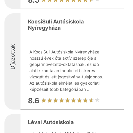
8.5
KocsiSuli Autósiskola
Nyíregyháza
Díjazottak
A KocsiSuli Autósiskola Nyíregyháza
hosszú évek óta aktív szereplője a
gépjárművezető-oktatásnak, ez idő
alatt számtalan tanuló tett sikeres
vizsgát és lett jogosítvány-tulajdonos.
Az autósiskola elméleti és gyakorlati
képzéseit több kategóriában ...
8.6
Lévai Autósiskola