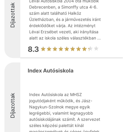
Lévai Autósiskola 2004 óta működik
Díjazottak
Debrecenben, a Simonffy utca 4-6.
szám alatt található Halköz
Üzletházban, és a járművezetés iránt
érdeklődőket várja. Az intézményt
Lévai Erzsébet vezeti, aki irányítása
alatt az iskola széles választékban ...
8.3
Index Autósiskola
Index Autósiskola az MHSZ
Díjazottak
jogutódjaként működik, és Jász-
Nagykun-Szolnok megye egyik
legrégebbi, valamint legnagyobb
autósiskolájának számít. A szervezet
széles képzési palettát kínál
magánszemélyek és céges ügyfelek