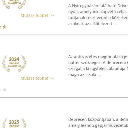
A Nyíregyházán található Drive
nyújt, amelynek alapvető célja
Mutass többet >>
tudjanak részt venni a közlek
azoknak az elkötelezett ...
Az autóvezetés megtanulása j
háttér szükséges. A debreceni 
szolgálja ki ügyfeleit, alapítój
maga az iskola ...
Mutass többet >>
Debrecen központjában, a Bethl
amely leendő gépjárművezetőke