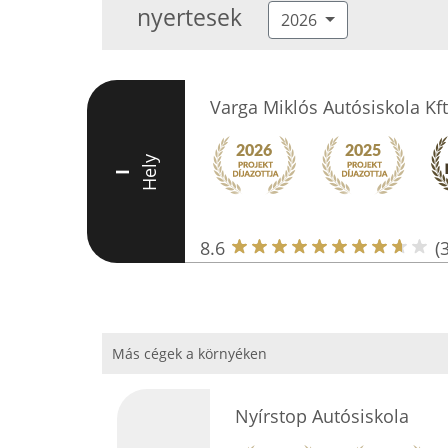
nyertesek
2026
Varga Miklós Autósiskola Kft
Hely
I
8.6
(
Más cégek a környéken
Nyírstop Autósiskola