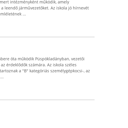
mert intézményként működik, amely
 a leendő járművezetőket. Az iskola jó hírnevét
léletének ...
bere óta működik Püspökladányban, vezetői
az érdeklődők számára. Az iskola széles
etartoznak a "B" kategóriás személygépkocsi-, az
..