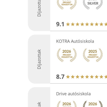
Díjazottak
9.1
KOTRA Autósiskola
Díjazottak
8.7
Drive autósiskola