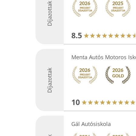
Díjazottak
8.5
Menta Autós Motoros Isk
Díjazottak
10
Gál Autósiskola