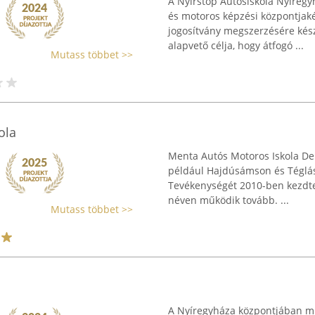
A Nyírstop Autósiskola Nyíregyh
és motoros képzési központjaké
jogosítvány megszerzésére kész
alapvető célja, hogy átfogó ...
Mutass többet >>
ola
Menta Autós Motoros Iskola De
például Hajdúsámson és Téglás 
Tevékenységét 2010-ben kezdte
néven működik tovább. ...
Mutass többet >>
A Nyíregyháza központjában mű