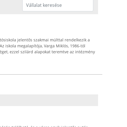
ósiskola jelentős szakmai múlttal rendelkezik a
z iskola megalapítója, Varga Miklós, 1986-tól
éget, ezzel szilárd alapokat teremtve az intézmény