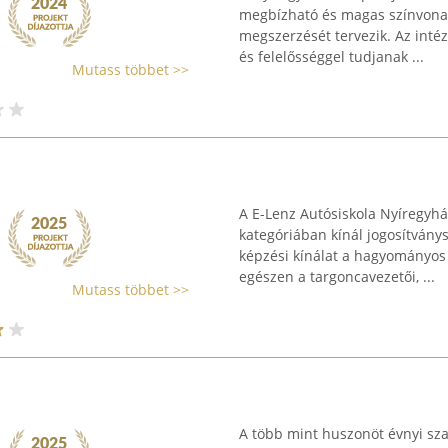
megbízható és magas színvonal
megszerzését tervezik. Az inté
és felelősséggel tudjanak ...
Mutass többet >>
A E-Lenz Autósiskola Nyíregyház
kategóriában kínál jogosítvány
képzési kínálat a hagyományos 
egészen a targoncavezetői, ...
Mutass többet >>
A több mint huszonöt évnyi sz