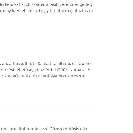
ú képzést azok számára, akik vezetői engedély
zmény kiemelt célja, hogy tanulói magabiztosan
án, a Kossuth út 48. alatt található, és számos
szerzési lehetőséget az érdeklődők számára. A
B kategóriától a B+E tanfolyamon keresztül
akmai múlttal rendelkező Gőzerő Autósiskola