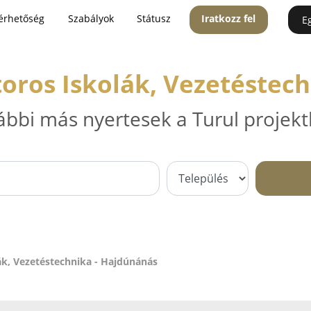
érhetőség
Szabályok
Státusz
Iratkozz fel
E
oros Iskolák, Vezetéstec
ábbi más nyertesek a Turul projekt
ák, Vezetéstechnika - Hajdúnánás