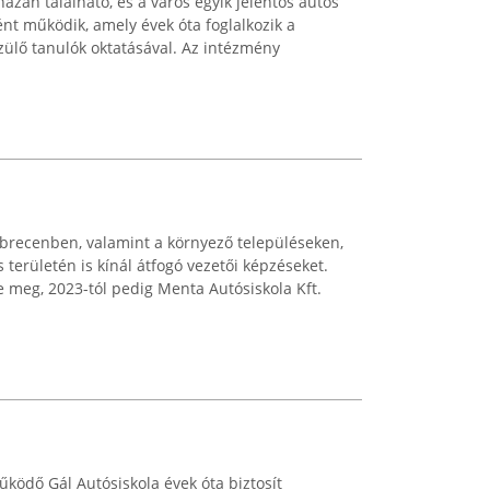
ázán található, és a város egyik jelentős autós
nt működik, amely évek óta foglalkozik a
ülő tanulók oktatásával. Az intézmény
brecenben, valamint a környező településeken,
területén is kínál átfogó vezetői képzéseket.
 meg, 2023-tól pedig Menta Autósiskola Kft.
ködő Gál Autósiskola évek óta biztosít