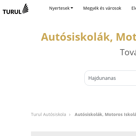
Nyertesek
Megyék és városok
El
Autósiskolák, Mot
Tov
Turul Autósiskola
Autósiskolák, Motoros Iskol