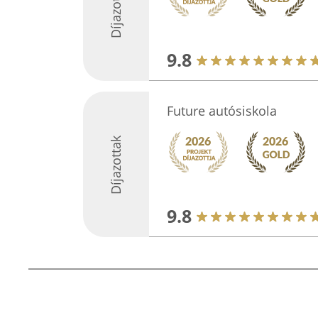
Díjazottak
9.8
Future autósiskola
Díjazottak
9.8