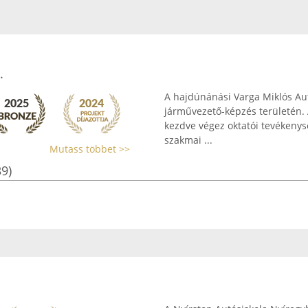
.
A hajdúnánási Varga Miklós Aut
járművezető-képzés területén. A
kezdve végez oktatói tevékenys
szakmai ...
Mutass többet >>
39)