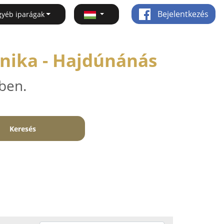
Bejelentkezés
gyéb iparágak
hnika - Hajdúnánás
ben.
Keresés