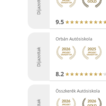
Díjazottak
9.5
Orbán Autósiskola
Díjazottak
8.2
Összkerék Autósiskola