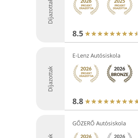
Díjazottak
8.5
E-Lenz Autósiskola
Díjazottak
8.8
GŐZERŐ Autósiskola