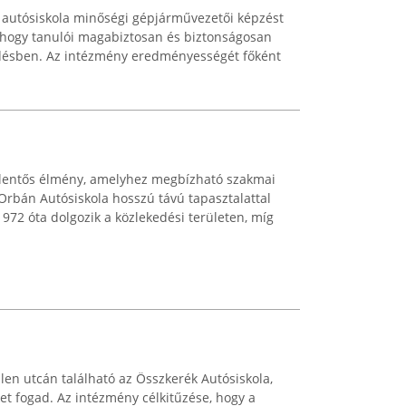
 autósiskola minőségi gépjárművezetői képzést
, hogy tanulói magabiztosan és biztonságosan
edésben. Az intézmény eredményességét főként
elentős élmény, amelyhez megbízható szakmai
Orbán Autósiskola hosszú távú tapasztalattal
a 1972 óta dolgozik a közlekedési területen, míg
en utcán található az Összkerék Autósiskola,
t fogad. Az intézmény célkitűzése, hogy a