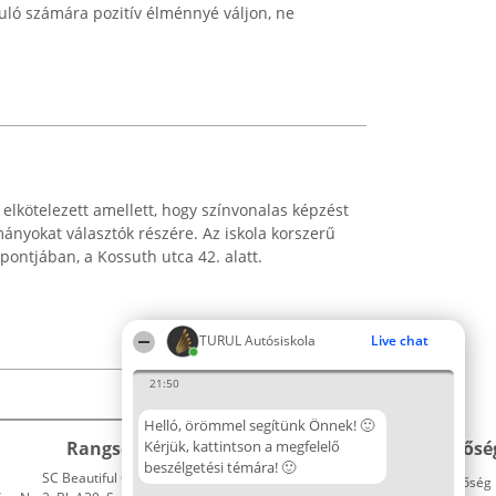
uló számára pozitív élménnyé váljon, ne
elkötelezett amellett, hogy színvonalas képzést
ányokat választók részére. Az iskola korszerű
pontjában, a Kossuth utca 42. alatt.
TURUL Autósiskola
Live chat
21:50
Helló, örömmel segítünk Önnek! 🙂
Rangsorszervező
Kérjük, kattintson a megfelelő
Népszavazás
Elérhetősé
beszélgetési témára! 🙂
SC Beautiful Company S.R.L.
Nyertesek
Elérhetőség