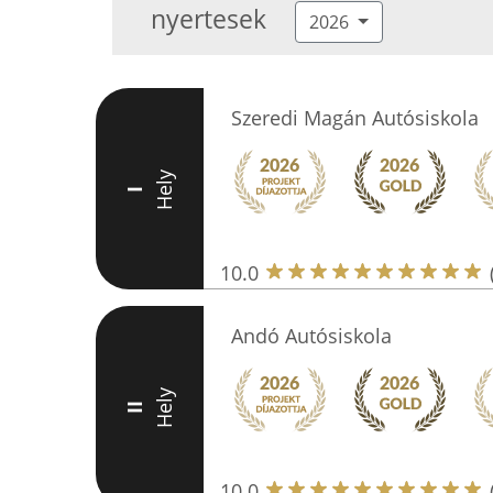
nyertesek
2026
Szeredi Magán Autósiskola
Hely
I
10.0
Andó Autósiskola
Hely
II
10.0