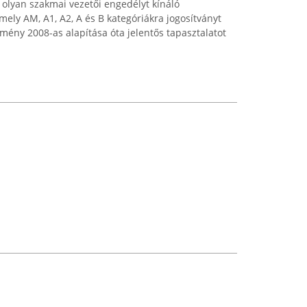
 olyan szakmai vezetői engedélyt kínáló
ely AM, A1, A2, A és B kategóriákra jogosítványt
mény 2008-as alapítása óta jelentős tapasztalatot