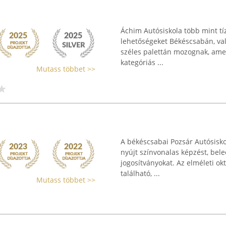
Áchim Autósiskola több mint tíz
lehetőségeket Békéscsabán, va
széles palettán mozognak, amel
kategóriás ...
Mutass többet >>
A békéscsabai Pozsár Autósisk
nyújt színvonalas képzést, beleé
jogosítványokat. Az elméleti okt
található, ...
Mutass többet >>