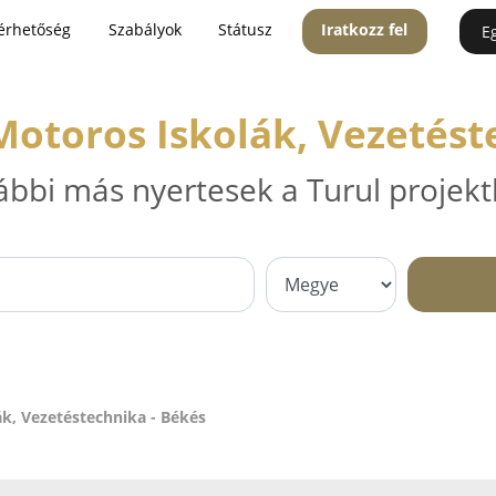
érhetőség
Szabályok
Státusz
Iratkozz fel
E
Motoros Iskolák, Vezetést
ábbi más nyertesek a Turul projekt
k, Vezetéstechnika - Békés