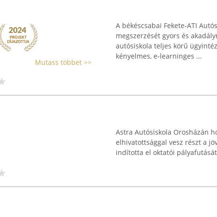
A békéscsabai Fekete-ATI Autósi
megszerzését gyors és akadály
autósiskola teljes körű ügyinté
kényelmes, e-learninges ...
Mutass többet >>
Astra Autósiskola Orosházán ho
elhivatottsággal vesz részt a 
indította el oktatói pályafutásá