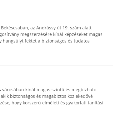
Békéscsabán, az Andrássy út 19. szám alatt
ogosítvány megszerzésére kínál képzéseket magas
 hangsúlyt fektet a biztonságos és tudatos
s városában kínál magas szintű és megbízható
akik biztonságos és magabiztos közlekedővé
űzése, hogy korszerű elméleti és gyakorlati tanítási