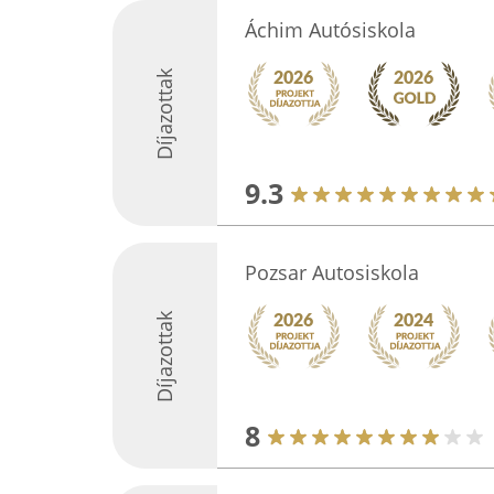
Áchim Autósiskola
Díjazottak
9.3
Pozsar Autosiskola
Díjazottak
8