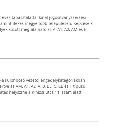
 éves tapasztalattal kínál jogosítványszerzési
lamint Békés megye több településén. Képzéseik
yek között megtalálható az A, A1, A2, AM és B
ola különböző vezetői engedélykategóriákban
rtve az AM, A1, A2, A, B, BE, C, CE és T típusú
atás helyszíne a Kinizsi utca 11. szám alatt