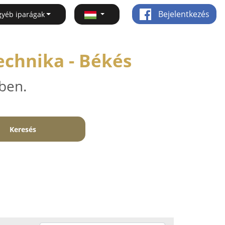
Bejelentkezés
gyéb iparágak
echnika - Békés
ben.
Keresés