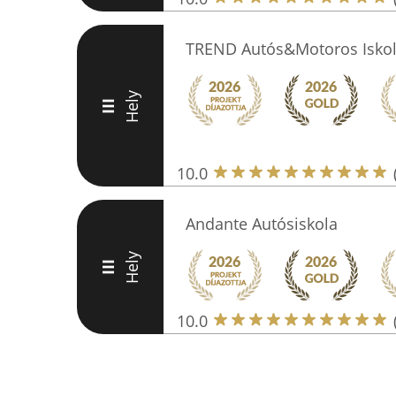
TREND Autós&Motoros Isko
Hely
III
10.0
Andante Autósiskola
Hely
III
10.0