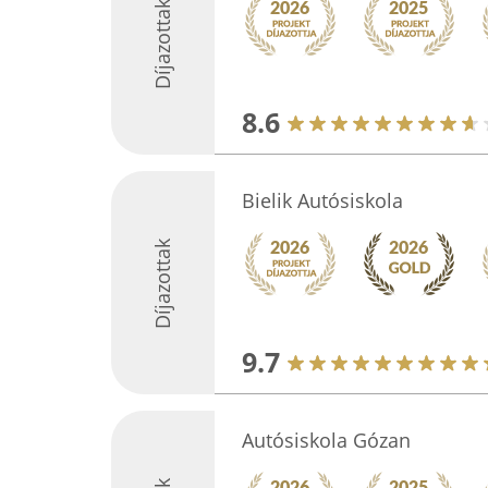
Díjazottak
8.6
Bielik Autósiskola
Díjazottak
9.7
Autósiskola Gózan