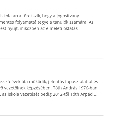
skola arra törekszik, hogy a jogosítvány
mentes folyamattá tegye a tanulók számára. Az
zést nyújt, miközben az elméleti oktatás
sszú évek óta működik, jelentős tapasztalattal és
jövő vezetőinek képzésében. Tóth András 1976-ban
t, az iskola vezetését pedig 2012-től Tóth Árpád ...