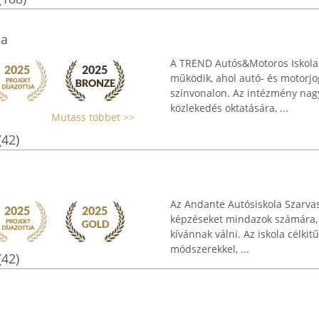
la
A TREND Autós&Motoros Iskola 
működik, ahol autó- és motorj
színvonalon. Az intézmény nagy
közlekedés oktatására, ...
Mutass többet >>
(42)
Az Andante Autósiskola Szarva
képzéseket mindazok számára, 
kívánnak válni. Az iskola célkit
módszerekkel, ...
(42)