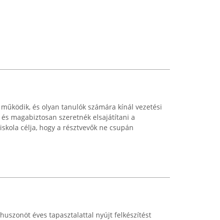
 működik, és olyan tanulók számára kínál vezetési
 és magabiztosan szeretnék elsajátítani a
iskola célja, hogy a résztvevők ne csupán
uszonöt éves tapasztalattal nyújt felkészítést