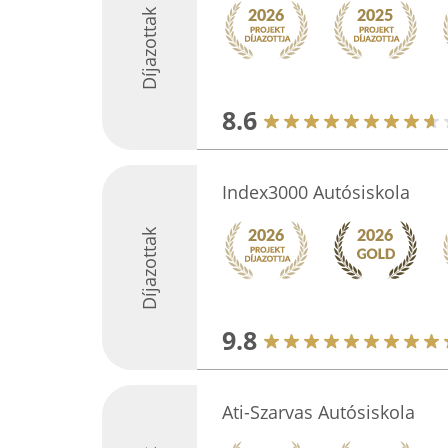
Díjazottak
8.6
Index3000 Autósiskola
Díjazottak
9.8
Ati-Szarvas Autósiskola