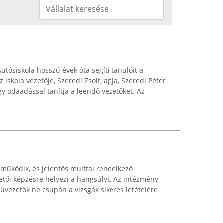
tósiskola hosszú évek óta segíti tanulóit a
iskola vezetője, Szeredi Zsolt, apja, Szeredi Péter
gy odaadással tanítja a leendő vezetőket. Az
működik, és jelentős múlttal rendelkező
etői képzésre helyezi a hangsúlyt. Az intézmény
művezetők ne csupán a vizsgák sikeres letételére