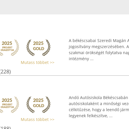
A békéscsabai Szeredi Magán Au
jogosítvány megszerzésében. Az 
szakmai örökségét folytatva na
intézmény ...
Mutass többet >>
(228)
Andó Autósiskola Békéscsabán 
autósiskolaként a minőségi vez
célkitűzése, hogy a leendő jár
legyenek felkészítve, ...
Mutass többet >>
(188)