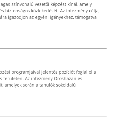
agas színvonalú vezetői képzést kínál, amely
és biztonságos közlekedését. Az intézmény célja,
ára igazodjon az egyéni igényekhez, támogatva
zési programjaival jelentős pozíciót foglal el a
ás területén. Az intézmény Orosházán és
it, amelyek során a tanulók sokoldalú