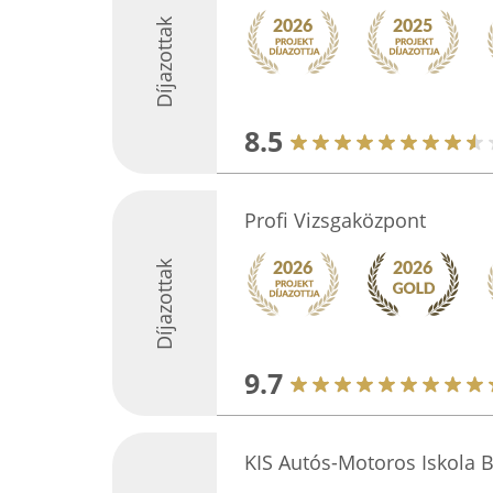
Díjazottak
8.5
Profi Vizsgaközpont
Díjazottak
9.7
KIS Autós-Motoros Iskola 