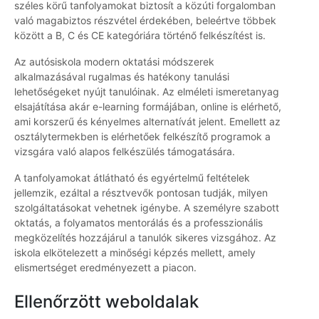
széles körű tanfolyamokat biztosít a közúti forgalomban
való magabiztos részvétel érdekében, beleértve többek
között a B, C és CE kategóriára történő felkészítést is.
Az autósiskola modern oktatási módszerek
alkalmazásával rugalmas és hatékony tanulási
lehetőségeket nyújt tanulóinak. Az elméleti ismeretanyag
elsajátítása akár e-learning formájában, online is elérhető,
ami korszerű és kényelmes alternatívát jelent. Emellett az
osztálytermekben is elérhetőek felkészítő programok a
vizsgára való alapos felkészülés támogatására.
A tanfolyamokat átlátható és egyértelmű feltételek
jellemzik, ezáltal a résztvevők pontosan tudják, milyen
szolgáltatásokat vehetnek igénybe. A személyre szabott
oktatás, a folyamatos mentorálás és a professzionális
megközelítés hozzájárul a tanulók sikeres vizsgához. Az
iskola elkötelezett a minőségi képzés mellett, amely
elismertséget eredményezett a piacon.
Ellenőrzött weboldalak