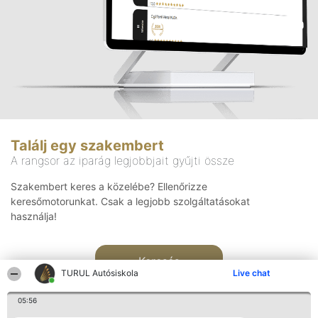
Találj egy szakembert
A rangsor az iparág legjobbjait gyűjti össze
Szakembert keres a közelébe? Ellenőrizze
keresőmotorunkat. Csak a legjobb szolgáltatásokat
használja!
Keresés
TURUL Autósiskola
Live chat
05:56