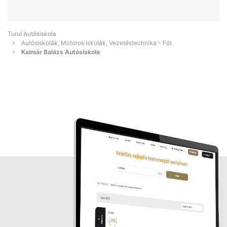
Turul Autósiskola
Autósiskolák, Motoros Iskolák, Vezetéstechnika - Fót
Kalmár Balázs Autósiskola