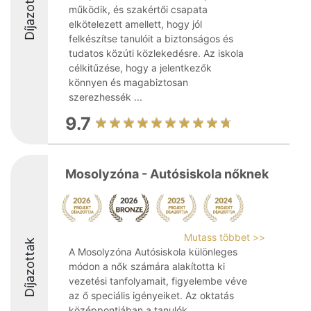
Díjazottak
működik, és szakértői csapata
elkötelezett amellett, hogy jól
felkészítse tanulóit a biztonságos és
tudatos közúti közlekedésre. Az iskola
célkitűzése, hogy a jelentkezők
könnyen és magabiztosan
szerezhessék ...
9.7
Mosolyzóna - Autósiskola nőknek
Mutass többet >>
Díjazottak
A Mosolyzóna Autósiskola különleges
módon a nők számára alakította ki
vezetési tanfolyamait, figyelembe véve
az ő speciális igényeiket. Az oktatás
középpontjában a tanulók