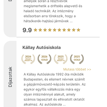
amelyek során a résztvevők
megismerhetik a driftelés alapvető és
haladó technikáit. Az intézmény
elsősorban arra törekszik, hogy a
hátsókerék-hajtású járművek ...
9.9
Kállay Autósiskola
Díjazottak
Mutass többet >>
A Kállay Autósiskola 1992 óta működik
Budapesten, és elismert névnek számít
a gépjárművezető-képzés területén. Az
egykor egyfős vállalkozás mára egy
olyan intézménnyé alakult, amely
számos tapasztalt és elhivatott oktatót
alkalmaz. Az autósiskola ...