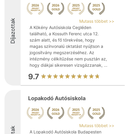
Díjazottak
Mutass többet >>
A Kökény Autósiskola Cegléden
található, a Kossuth Ferenc utca 12.
szám alatt, és fő törekvése, hogy
magas színvonalú oktatást nyújtson a
jogosítvány megszerzéséhez. Az
intézmény célkitűzése nem pusztán az,
hogy diákjai sikeresen vizsgázzanak, ...
9.7
Lopakodó Autósiskola
Mutass többet >>
A Lopakodó Autósiskola Budapesten