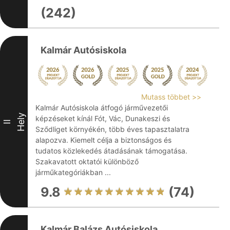
(242)
Kalmár Autósiskola
Mutass többet >>
Kalmár Autósiskola átfogó járművezetői
Hely
képzéseket kínál Fót, Vác, Dunakeszi és
II
Sződliget környékén, több éves tapasztalatra
alapozva. Kiemelt célja a biztonságos és
tudatos közlekedés átadásának támogatása.
Szakavatott oktatói különböző
járműkategóriákban ...
9.8
(74)
Kalmár Balázs Autósiskola