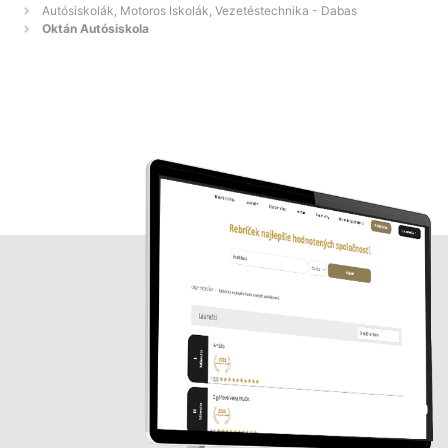
Autósiskolák, Motoros Iskolák, Vezetéstechnika - Dabas
Oktán Autósiskola