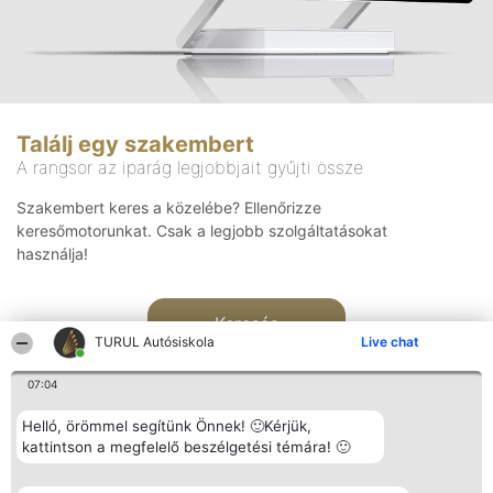
Találj egy szakembert
A rangsor az iparág legjobbjait gyűjti össze
Szakembert keres a közelébe? Ellenőrizze
keresőmotorunkat. Csak a legjobb szolgáltatásokat
használja!
Keresés
TURUL Autósiskola
Live chat
07:04
Helló, örömmel segítünk Önnek! 🙂Kérjük,
kattintson a megfelelő beszélgetési témára! 🙂
Rangsorszervező
Népszavazás
Elérhetőség