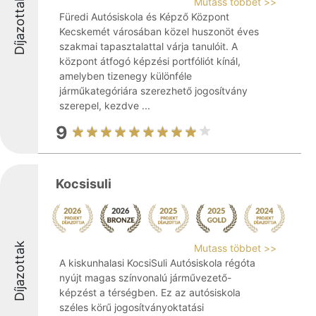
Díjazottak
Mutass többet >>
Füredi Autósiskola és Képző Központ
Kecskemét városában közel huszonöt éves
szakmai tapasztalattal várja tanulóit. A
központ átfogó képzési portfóliót kínál,
amelyben tizenegy különféle
járműkategóriára szerezhető jogosítvány
szerepel, kezdve ...
9
Kocsisuli
Díjazottak
Mutass többet >>
A kiskunhalasi KocsiSuli Autósiskola régóta
nyújt magas színvonalú járművezető-
képzést a térségben. Ez az autósiskola
széles körű jogosítványoktatási