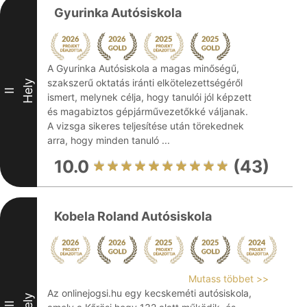
Gyurinka Autósiskola
A Gyurinka Autósiskola a magas minőségű,
szakszerű oktatás iránti elkötelezettségéről
Hely
II
ismert, melynek célja, hogy tanulói jól képzett
és magabiztos gépjárművezetőkké váljanak.
A vizsga sikeres teljesítése után törekednek
arra, hogy minden tanuló ...
10.0
(43)
Kobela Roland Autósiskola
Mutass többet >>
Az onlinejogsi.hu egy kecskeméti autósiskola,
Hely
III