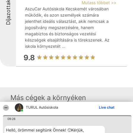
Díjazottak
Mutass többet >>
AszuCar Autósiskola Kecskemét városában
működik, és azon személyek számára
jelenthet ideális választást, akik nemcsak a
jogosítvány megszerzésére, hanem
magabiztos és biztonságos vezetési
készségek elsajátítására is törekszenek. Az
iskola környezetét ...
9.8
Más cégek a környéken
TURUL Autósiskola
Live chat
Rangsorszervező
Népszavazás
Elérhetőség
09:26
SC Beautiful Company S.R.L.
Nyertesek
Elérhetőség
Bulevardul Aleea Timișul De
Az összes
Helló, örömmel segítünk Önnek! 🙂Kérjük,
Sus Nr. 2, Bl. A30, Sc. A, Et.
díjazottak