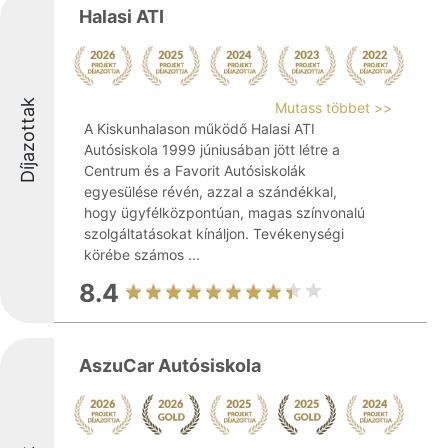
Halasi ATI
Díjazottak
Mutass többet >>
A Kiskunhalason működő Halasi ATI
Autósiskola 1999 júniusában jött létre a
Centrum és a Favorit Autósiskolák
egyesülése révén, azzal a szándékkal,
hogy ügyfélközpontúan, magas színvonalú
szolgáltatásokat kínáljon. Tevékenységi
körébe számos ...
8.4
AszuCar Autósiskola