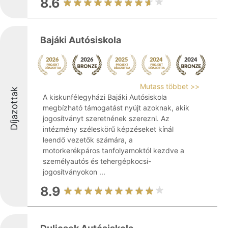
8.6
Bajáki Autósiskola
Mutass többet >>
Díjazottak
A kiskunfélegyházi Bajáki Autósiskola
megbízható támogatást nyújt azoknak, akik
jogosítványt szeretnének szerezni. Az
intézmény széleskörű képzéseket kínál
leendő vezetők számára, a
motorkerékpáros tanfolyamoktól kezdve a
személyautós és tehergépkocsi-
jogosítványokon ...
8.9