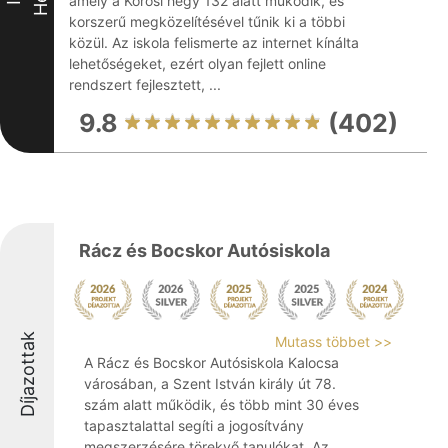
amely a Kőrösi hegy 132 alatt működik, és
korszerű megközelítésével tűnik ki a többi
közül. Az iskola felismerte az internet kínálta
lehetőségeket, ezért olyan fejlett online
rendszert fejlesztett, ...
9.8
(402)
Rácz és Bocskor Autósiskola
Díjazottak
Mutass többet >>
A Rácz és Bocskor Autósiskola Kalocsa
városában, a Szent István király út 78.
szám alatt működik, és több mint 30 éves
tapasztalattal segíti a jogosítvány
megszerzésére törekvő tanulókat. Az