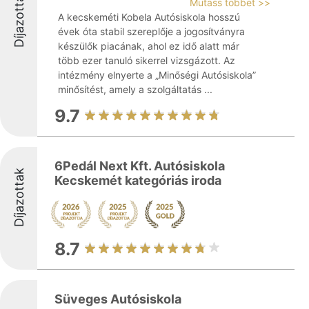
Díjazottak
Mutass többet >>
A kecskeméti Kobela Autósiskola hosszú
évek óta stabil szereplője a jogosítványra
készülők piacának, ahol ez idő alatt már
több ezer tanuló sikerrel vizsgázott. Az
intézmény elnyerte a „Minőségi Autósiskola”
minősítést, amely a szolgáltatás ...
9.7
6Pedál Next Kft. Autósiskola
Díjazottak
Kecskemét kategóriás iroda
8.7
Süveges Autósiskola