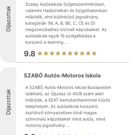
Szalay Autósiskola Szigetszentmiklóson,
Díjazottak
valamint Halásztelken és Szigethalomban
működik, ahol különböző jogosítvány
kategóriák (M, A, B, BE, C, CE és D)
megszerzéséhez biztosít képzéseket. Az
autósiskola egyik fő szolgáltatása a
korszerű e-learning ...
9.8
SZABÓ Autós-Motoros Iskola
A SZABÓ Autós-Motoros Iskola Budapesten
Díjazottak
található, az Újszász út 45/B szám alatt
működik, a SEAT bemutatóteremmel közös
telephelyen. Az autósiskola korszerű,
ösztönző környezetben kínál magas
színvonalú képzéseket mind autós, mind
motoros jogosítvány ...