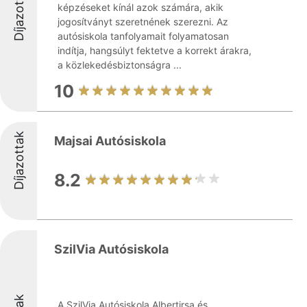
Díjazottak
képzéseket kínál azok számára, akik
jogosítványt szeretnének szerezni. Az
autósiskola tanfolyamait folyamatosan
indítja, hangsúlyt fektetve a korrekt árakra,
a közlekedésbiztonságra ...
10
Díjazottak
Majsai Autósiskola
8.2
SzilVia Autósiskola
A SzilVia Autósiskola Albertirsa és