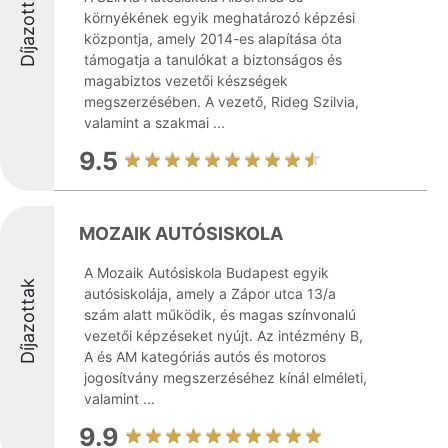
Díjazottak
környékének egyik meghatározó képzési
központja, amely 2014-es alapítása óta
támogatja a tanulókat a biztonságos és
magabiztos vezetői készségek
megszerzésében. A vezető, Rideg Szilvia,
valamint a szakmai ...
9.5
MOZAIK AUTÓSISKOLA
A Mozaik Autósiskola Budapest egyik
Díjazottak
autósiskolája, amely a Zápor utca 13/a
szám alatt működik, és magas színvonalú
vezetői képzéseket nyújt. Az intézmény B,
A és AM kategóriás autós és motoros
jogosítvány megszerzéséhez kínál elméleti,
valamint ...
9.9