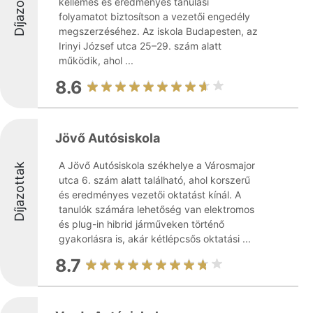
Díjazottak
kellemes és eredményes tanulási
folyamatot biztosítson a vezetői engedély
megszerzéséhez. Az iskola Budapesten, az
Irinyi József utca 25–29. szám alatt
működik, ahol ...
8.6
Jövő Autósiskola
A Jövő Autósiskola székhelye a Városmajor
Díjazottak
utca 6. szám alatt található, ahol korszerű
és eredményes vezetői oktatást kínál. A
tanulók számára lehetőség van elektromos
és plug-in hibrid járműveken történő
gyakorlásra is, akár kétlépcsős oktatási ...
8.7