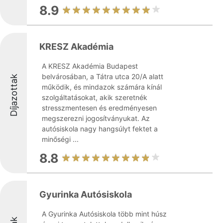
8.9
KRESZ Akadémia
A KRESZ Akadémia Budapest
belvárosában, a Tátra utca 20/A alatt
Díjazottak
működik, és mindazok számára kínál
szolgáltatásokat, akik szeretnék
stresszmentesen és eredményesen
megszerezni jogosítványukat. Az
autósiskola nagy hangsúlyt fektet a
minőségi ...
8.8
Gyurinka Autósiskola
A Gyurinka Autósiskola több mint húsz