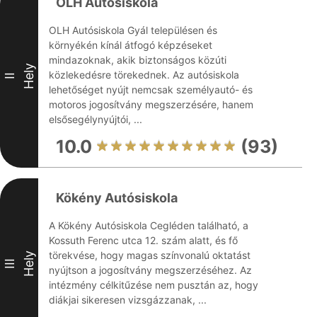
OLH Autósiskola
OLH Autósiskola Gyál településen és
környékén kínál átfogó képzéseket
mindazoknak, akik biztonságos közúti
Hely
közlekedésre törekednek. Az autósiskola
II
lehetőséget nyújt nemcsak személyautó- és
motoros jogosítvány megszerzésére, hanem
elsősegélynyújtói, ...
10.0
(93)
Kökény Autósiskola
A Kökény Autósiskola Cegléden található, a
Kossuth Ferenc utca 12. szám alatt, és fő
törekvése, hogy magas színvonalú oktatást
Hely
III
nyújtson a jogosítvány megszerzéséhez. Az
intézmény célkitűzése nem pusztán az, hogy
diákjai sikeresen vizsgázzanak, ...