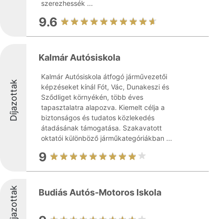
szerezhessék ...
9.6
Kalmár Autósiskola
Kalmár Autósiskola átfogó járművezetői
Díjazottak
képzéseket kínál Fót, Vác, Dunakeszi és
Sződliget környékén, több éves
tapasztalatra alapozva. Kiemelt célja a
biztonságos és tudatos közlekedés
átadásának támogatása. Szakavatott
oktatói különböző járműkategóriákban ...
9
Díjazottak
Budiás Autós-Motoros Iskola