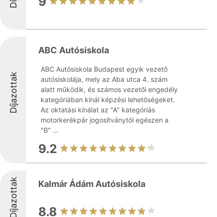
9
ABC Autósiskola
ABC Autósiskola Budapest egyik vezető
Díjazottak
autósiskolája, mely az Aba utca 4. szám
alatt működik, és számos vezetői engedély
kategóriában kínál képzési lehetőségeket.
Az oktatási kínálat az "A" kategóriás
motorkerékpár jogosítványtól egészen a
"B" ...
9.2
Díjazottak
Kalmár Ádám Autósiskola
8.8