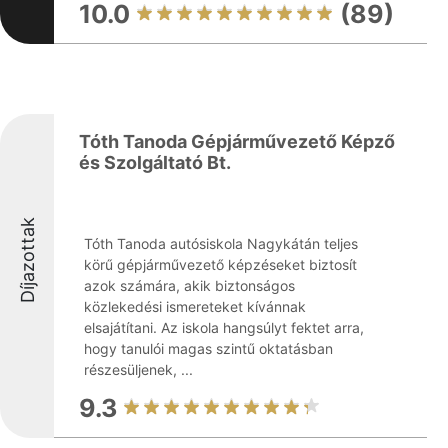
10.0
(89)
Tóth Tanoda Gépjárművezető Képző
és Szolgáltató Bt.
Díjazottak
Tóth Tanoda autósiskola Nagykátán teljes
körű gépjárművezető képzéseket biztosít
azok számára, akik biztonságos
közlekedési ismereteket kívánnak
elsajátítani. Az iskola hangsúlyt fektet arra,
hogy tanulói magas szintű oktatásban
részesüljenek, ...
9.3