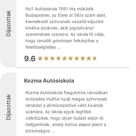
No1 Autósiskola 1991 óta működik
Díjazottak
Budapesten, az Etele út 56/a szám alatt,
kiemelkedő színvonalú vezetői képzést
kínálva azoknak, akik jogosítványt
szeretnének szerezni. Az iskola fő célja,
hogy tanulóit gondosan felkészítse a
felelősségteljes ...
9.6
Kozma Autósiskola
Kozma Autósiskola Nagykőrös városában
Díjazottak
évtizedes múlttal nyújt magas színvonalú
oktatást a járművezetővé válni kívánók
számára. Az iskola egyik legfőbb
célkitűzése, hogy olyan tudást adjon át
hallgatóinak, amely biztos alapot jelent a
biztonságos ...