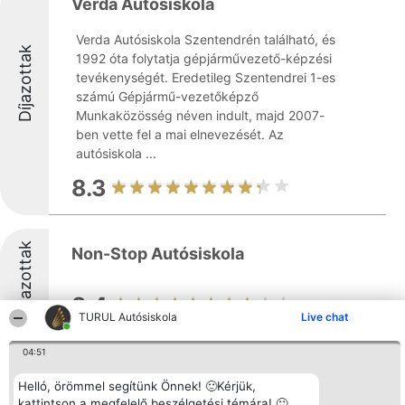
Verda Autósiskola
Verda Autósiskola Szentendrén található, és
Díjazottak
1992 óta folytatja gépjárművezető-képzési
tevékenységét. Eredetileg Szentendrei 1-es
számú Gépjármű-vezetőképző
Munkaközösség néven indult, majd 2007-
ben vette fel a mai elnevezését. Az
autósiskola ...
8.3
Díjazottak
Non-Stop Autósiskola
8.4
TURUL Autósiskola
Live chat
04:51
Helló, örömmel segítünk Önnek! 🙂Kérjük,
ABS Autósiskola
kattintson a megfelelő beszélgetési témára! 🙂