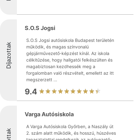
S.O.S Jogsi
S.O.S Jogsi autósiskola Budapest területén
Díjazottak
működik, és magas színvonalú
gépjárművezető-képzést kínál. Az iskola
célkitűzése, hogy hallgatói felkészülten és
magabiztosan kezdhessék meg a
forgalomban való részvételt, emellett az itt
megszerzett ...
9.4
Varga Autósiskola
A Varga Autósiskola Győrben, a Naszály út
2. szám alatt működik, és hosszú, húszéves
tapasztalattal rendelkezik az autóvezető-