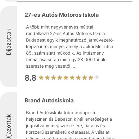
27-es Autós Motoros Iskola
A több mint negyvenéves múlttal
Díjazottak
rendelkező 27-es Autós Motoros Iskola
Budapest egyik meghatározó járművezető-
képző intézménye, amely a Jókai Mór utca
85. szám alatt működik. Az intézmény
fennállása során mintegy 28 000 tanuló
szerezte meg vezetői ...
8.8
Brand Autósiskola
Brand Autósiskola több budapesti
Díjazottak
helyszínen és Dabason kínál lehetőséget a
jogosítvány megszerzésére, fiatalos és
korszerű szemléletű oktatással. A vállalat
előnyei közé tartoznak a nagy tapasztalatú,