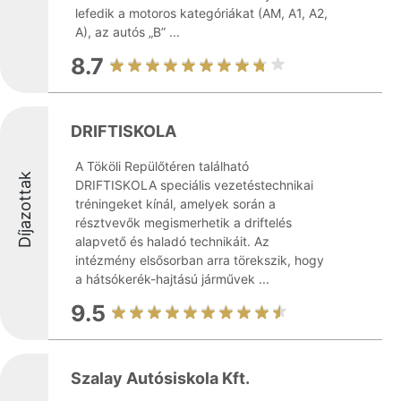
lefedik a motoros kategóriákat (AM, A1, A2,
A), az autós „B” ...
8.7
DRIFTISKOLA
A Tököli Repülőtéren található
Díjazottak
DRIFTISKOLA speciális vezetéstechnikai
tréningeket kínál, amelyek során a
résztvevők megismerhetik a driftelés
alapvető és haladó technikáit. Az
intézmény elsősorban arra törekszik, hogy
a hátsókerék-hajtású járművek ...
9.5
Szalay Autósiskola Kft.