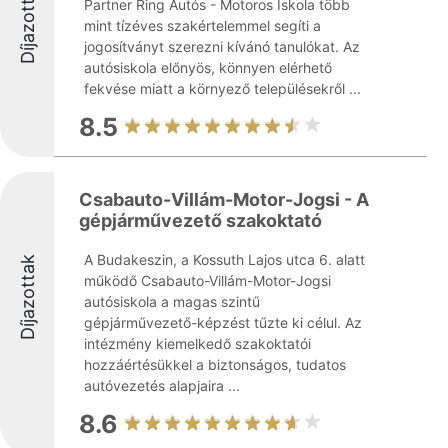
Díjazottak
Partner Ring Autós - Motoros Iskola több
mint tízéves szakértelemmel segíti a
jogosítványt szerezni kívánó tanulókat. Az
autósiskola előnyös, könnyen elérhető
fekvése miatt a környező településekről ...
8.5
Csabauto-Villám-Motor-Jogsi - A
gépjárművezető szakoktató
A Budakeszin, a Kossuth Lajos utca 6. alatt
Díjazottak
működő Csabauto-Villám-Motor-Jogsi
autósiskola a magas szintű
gépjárművezető-képzést tűzte ki célul. Az
intézmény kiemelkedő szakoktatói
hozzáértésükkel a biztonságos, tudatos
autóvezetés alapjaira ...
8.6