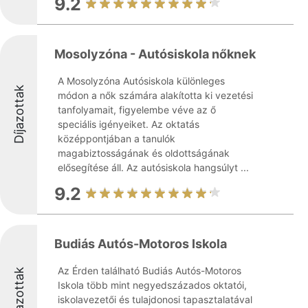
9.2
Mosolyzóna - Autósiskola nőknek
A Mosolyzóna Autósiskola különleges
Díjazottak
módon a nők számára alakította ki vezetési
tanfolyamait, figyelembe véve az ő
speciális igényeiket. Az oktatás
középpontjában a tanulók
magabiztosságának és oldottságának
elősegítése áll. Az autósiskola hangsúlyt ...
9.2
Budiás Autós-Motoros Iskola
Az Érden található Budiás Autós-Motoros
Díjazottak
Iskola több mint negyedszázados oktatói,
iskolavezetői és tulajdonosi tapasztalatával