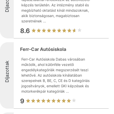
Díjazottak
képzés területén. Az intézmény stabil és
megbízható oktatást kínál mindazoknak,
akik biztonságosan, magabiztosan
szeretnének ...
8.6
Ferr-Car Autósiskola
Ferr-Car Autósiskola Dabas városában
Díjazottak
működik, ahol különféle vezetői
engedélykategóriák megszerzését teszi
lehetővé. Az autósiskola kínálatában
szerepelnek B, BE, C, CE és D kategóriás
jogosítványok, emellett GKI képzések és
motorkerékpár kategóriák ...
9