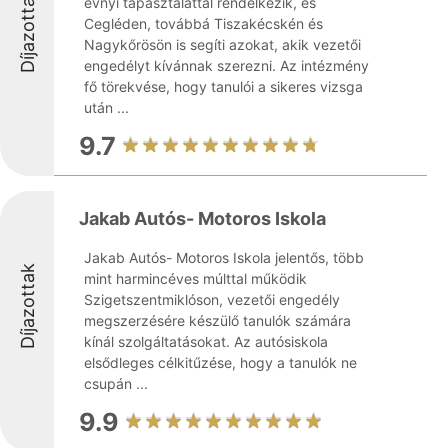
Díjazottak
évnyi tapasztalattal rendelkezik, és
Cegléden, továbbá Tiszakécskén és
Nagykőrösön is segíti azokat, akik vezetői
engedélyt kívánnak szerezni. Az intézmény
fő törekvése, hogy tanulói a sikeres vizsga
után ...
9.7
Jakab Autós- Motoros Iskola
Jakab Autós- Motoros Iskola jelentős, több
Díjazottak
mint harmincéves múlttal működik
Szigetszentmiklóson, vezetői engedély
megszerzésére készülő tanulók számára
kínál szolgáltatásokat. Az autósiskola
elsődleges célkitűzése, hogy a tanulók ne
csupán ...
9.9